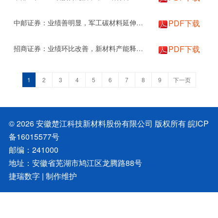
中邮证券：业绩善明显，军工碳材料延伸不断丰富
PDF下载
招商证券：业绩环比改善，新材料产能释放可期
PDF下载
1
2
3
4
5
6
7
8
9
下一页
© 2026 安徽楚江科技新材料股份有限公司 版权所有
皖ICP
备16015577号
邮编：241000
地址：安徽省芜湖市鸠江区龙腾路88号
捷瑞数字
| 制作维护