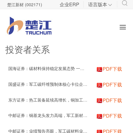
企业ERP
语言版本
楚江新材 (002171)

技术研发
投资者关系

先进铜基材料研发
股票信息
军工碳材料研发
管理制度
投资者关系
定期报告
国海证券：碳材料保持稳定发展态势 一季度业绩实现同比增长
PDF下载
调研登记
公司研报
国盛证券：军工碳纤维预制体核心卡位企业，未来3年有望迎来高增长
PDF下载
东方证券：热工装备延续高增长，铜加工业务短期承压
PDF下载
中邮证券：铜基龙头发力高端，军工新材料稳步增长
PDF下载
中邮证券：业绩预告亮眼，军工碳材料业务多点开花
PDF下载