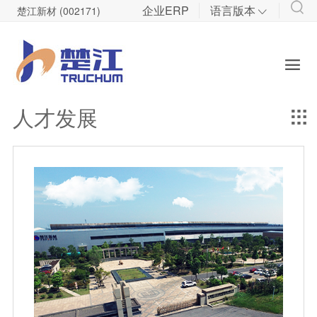
企业ERP
语言版本
楚江新材 (002171)

技术研发
投资者关系

先进铜基材料研发
股票信息
军工碳材料研发
管理制度
人才发展

定期报告
调研登记
公司研报