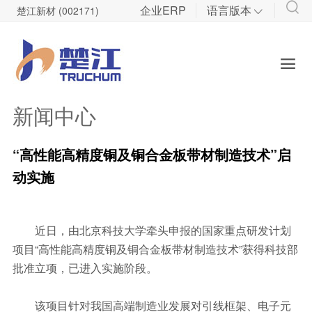
企业ERP
语言版本
楚江新材 (002171)

技术研发
投资者关系

先进铜基材料研发
股票信息
军工碳材料研发
管理制度
新闻中心
定期报告
“高性能高精度铜及铜合金板带材制造技术”启
调研登记
动实施
公司研报
近日，由北京科技大学牵头申报的国家重点研发计划
项目“高性能高精度铜及铜合金板带材制造技术”获得科技部
批准立项，已进入实施阶段。
该项目针对我国高端制造业发展对引线框架、电子元