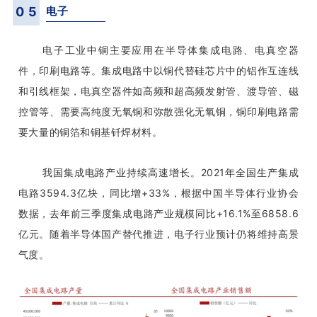
0
5
电子
电子工业中铜主要应用在半导体集成电路、电真空器
件，印刷电路等。
集成电路中以铜代替硅芯片中的铝作互连线
和引线框架，电真空器件如高频和超高频发射管、渡导管、磁
控管等、需要高纯度无氧铜和弥散强化无氧铜，铜印刷电路需
要大量的铜箔和铜基钎焊材料。
我国集成电路产业持续高速增长。2021年全国生产集成
电路3594.3亿块，同比增+33%，根据中国半导体行业协会
数据，去年前三季度集成电路产业规模同比+16.1%至6858.6
亿元。随着半导体国产替代推进，电子行业预计仍将维持高景
气度。