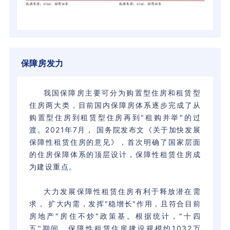
保障房发力
我国保障房主要可分为购置型住房和租赁型
住房两大类，目前国内保障房体系逐步完成了从
购置型住房到租赁型住房再到"租购并举"的过
渡。2021年7月， 国务院发布文《关于加快发展
保障性租赁住房的意见》，首次明确了国家层面
的住房保障体系的顶层设计，保障性租赁住房成
为建设重点。
大力发展保障性租赁住房有利于释放潜在需
求， 扩大内需，发挥"稳增长"作用，且符合目前
房地产"房住不炒"政策基。根据统计，"十四
五"期间，保障性租赁住房建设规模约1032万