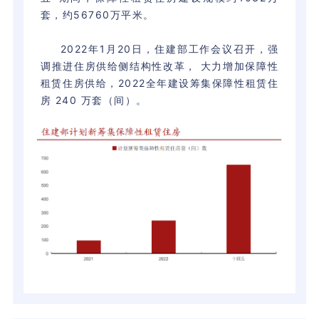
套，约56760万平米。
2022年1月20日，住建部工作会议召开，强
调推进住房供给侧结构性改革， 大力增加保障性
租赁住房供给，2022全年建设筹集保障性租赁住
房 240 万套（间）。