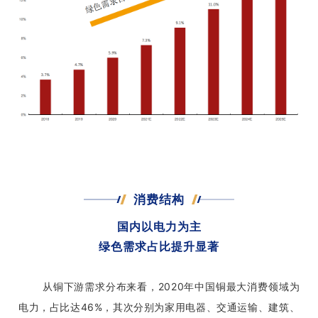
消费结构
国内以电力为主
绿色需求占比提升显著
从铜下游需求分布来看，2020年中国铜最大消费领域为
电力，占比达46%，其次分别为家用电器、交通运输、建筑、