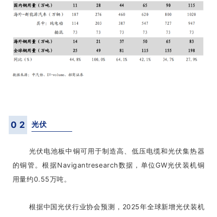
0
2
光伏
光伏电池板中铜可用于
制造高、低压电缆和光伏集热器
的铜管。
根据Navigantresearch数据，单位GW光伏装机铜
用量约0.55万吨。
根据中国光伏行业协会预测，2025年全球新增光伏装机