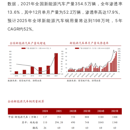
数据，2021年全国新能源汽车产量354.5万辆，全年渗透率
13.6%，其中12月单月产量为52.2万辆，渗透率高达17.9%。
预计2025年全球新能源汽车铜用量将达到198万吨，5年
CAGR约52%。