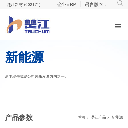
企业ERP
语言版本
楚江新材 (002171)

技术研发
投资者关系

先进铜基材料研发
股票信息
军工碳材料研发
管理制度
新能源
定期报告
调研登记
新能源领域是公司未来发展方向之一。
公司研报
产品参数
首页
>
楚江产品
>
新能源